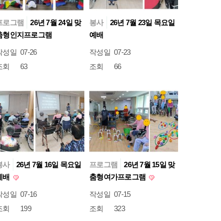
프로그램
26년 7월 24일 맞
봉사
26년 7월 23일 목요일
춤형인지프로그램
예배
작성일
07-26
작성일
07-23
조회
63
조회
66
봉사
26년 7월 16일 목요일
프로그램
26년 7월 15일 맞
예배
춤형여가프로그램
작성일
07-16
작성일
07-15
조회
199
조회
323