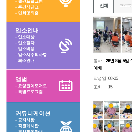
- 월간프로그램
전체
프로그
- 주간식단표
- 면회및외출
입소안내
- 입소대상
- 입소절차
- 입소비용
- 입소시주의사항
봉사
26년 8월 5일
- 퇴소안내
예배
작성일
08-05
앨범
- 요양원이모저모
조회
15
- 특별프로그램
커뮤니케이션
- 공지사항
- 직원게시판
- 봉사활동안내