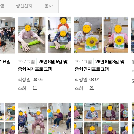
램
생신잔치
봉사
 수요일
프로그램
26년 8월 5일 맞
프로그램
26년 8월 3일 맞
춤형여가프로그램
춤형인지프로그램
작성일
08-05
작성일
08-04
조회
11
조회
21