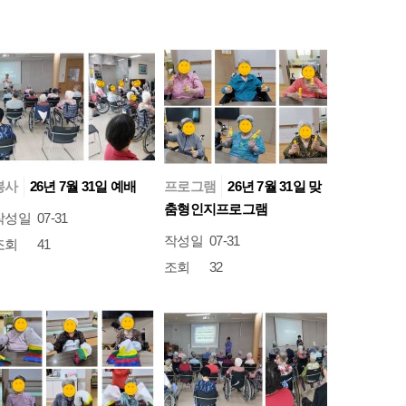
봉사
26년 7월 31일 예배
프로그램
26년 7월 31일 맞
춤형인지프로그램
작성일
07-31
작성일
07-31
조회
41
조회
32