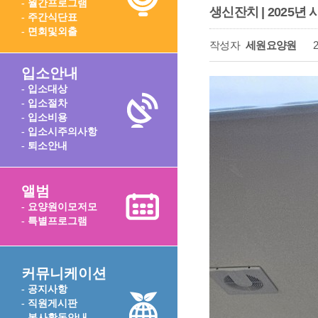
- 월간프로그램
생신잔치 | 2025년
- 주간식단표
- 면회및외출
작성자
세원요양원
2
입소안내
- 입소대상
- 입소절차
- 입소비용
- 입소시주의사항
- 퇴소안내
앨범
- 요양원이모저모
- 특별프로그램
커뮤니케이션
- 공지사항
- 직원게시판
- 봉사활동안내