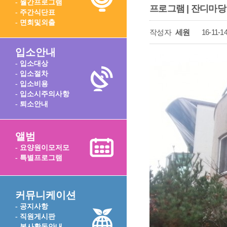
- 월간프로그램
프로그램 | 잔디마당
- 주간식단표
- 면회및외출
작성자
세원
16-11-14
입소안내
- 입소대상
- 입소절차
- 입소비용
- 입소시주의사항
- 퇴소안내
앨범
- 요양원이모저모
- 특별프로그램
커뮤니케이션
- 공지사항
- 직원게시판
- 봉사활동안내