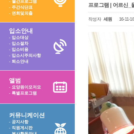
- 월간프로그램
프로그램 | 어르신_
- 주간식단표
- 면회및외출
작성자
세원
16-11-18
입소안내
- 입소대상
- 입소절차
- 입소비용
- 입소시주의사항
- 퇴소안내
앨범
- 요양원이모저모
- 특별프로그램
커뮤니케이션
- 공지사항
- 직원게시판
- 봉사활동안내