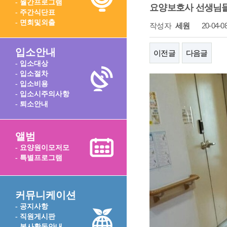
- 월간프로그램
요양보호사 선생님들께서
- 주간식단표
- 면회및외출
작성자
세원
20-04-08
입소안내
이전글
다음글
- 입소대상
- 입소절차
- 입소비용
- 입소시주의사항
- 퇴소안내
앨범
- 요양원이모저모
- 특별프로그램
커뮤니케이션
- 공지사항
- 직원게시판
- 봉사활동안내