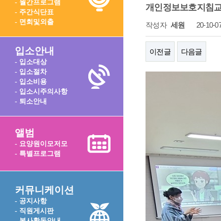
- 월간프로그램
개인정보보호지침교육(2) 
- 주간식단표
- 면회및외출
작성자
세원
20-10-07
입소안내
이전글
다음글
- 입소대상
- 입소절차
- 입소비용
- 입소시주의사항
- 퇴소안내
앨범
- 요양원이모저모
- 특별프로그램
커뮤니케이션
- 공지사항
- 직원게시판
- 봉사활동안내