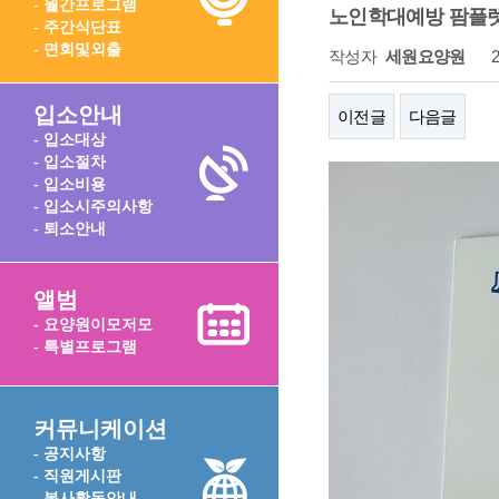
- 월간프로그램
노인학대예방 팜플
- 주간식단표
- 면회및외출
작성자
세원요양원
2
입소안내
이전글
다음글
- 입소대상
- 입소절차
- 입소비용
- 입소시주의사항
- 퇴소안내
앨범
- 요양원이모저모
- 특별프로그램
커뮤니케이션
- 공지사항
- 직원게시판
- 봉사활동안내