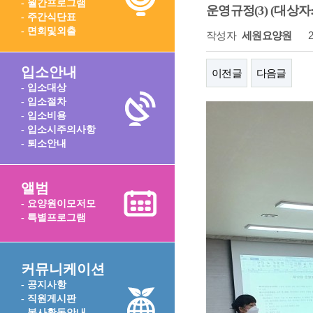
- 월간프로그램
운영규정(3) (대상자: 전
- 주간식단표
- 면회및외출
작성자
세원요양원
2
입소안내
이전글
다음글
- 입소대상
- 입소절차
- 입소비용
- 입소시주의사항
- 퇴소안내
앨범
- 요양원이모저모
- 특별프로그램
커뮤니케이션
- 공지사항
- 직원게시판
- 봉사활동안내