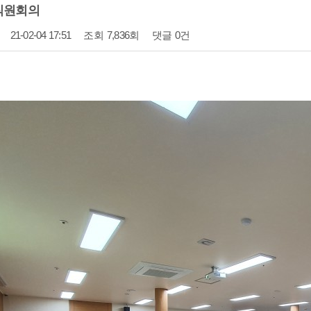
체직원회의
21-02-04 17:51
조회
7,836회
댓글
0건