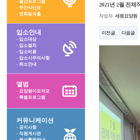
- 월간프로그램
2021년 2월 전
- 주간식단표
- 면회및외출
작성자
세원요양원
입소안내
이전글
다음글
- 입소대상
- 입소절차
- 입소비용
- 입소시주의사항
- 퇴소안내
앨범
- 요양원이모저모
- 특별프로그램
커뮤니케이션
- 공지사항
- 직원게시판
- 봉사활동안내