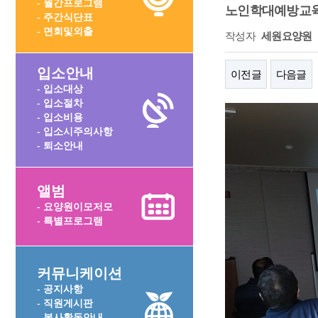
- 월간프로그램
노인학대예방교육
- 주간식단표
- 면회및외출
작성자
세원요양원
입소안내
이전글
다음글
- 입소대상
- 입소절차
- 입소비용
- 입소시주의사항
- 퇴소안내
앨범
- 요양원이모저모
- 특별프로그램
커뮤니케이션
- 공지사항
- 직원게시판
- 봉사활동안내