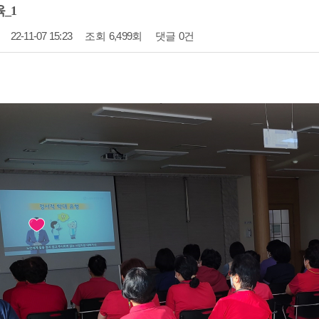
_1
22-11-07 15:23
조회
6,499회
댓글
0건