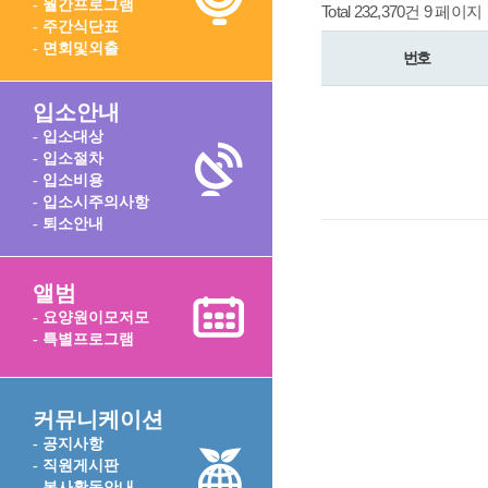
- 월간프로그램
Total 232,370건
9 페이지
- 주간식단표
- 면회및외출
번호
입소안내
- 입소대상
- 입소절차
- 입소비용
- 입소시주의사항
- 퇴소안내
앨범
- 요양원이모저모
- 특별프로그램
커뮤니케이션
- 공지사항
- 직원게시판
- 봉사활동안내