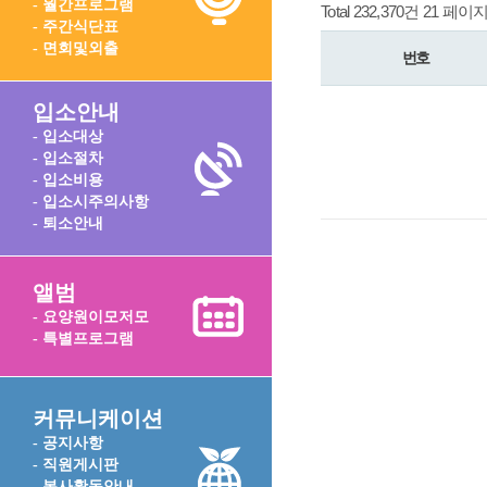
- 월간프로그램
Total 232,370건
21 페이
- 주간식단표
- 면회및외출
번호
입소안내
- 입소대상
- 입소절차
- 입소비용
- 입소시주의사항
- 퇴소안내
앨범
- 요양원이모저모
- 특별프로그램
커뮤니케이션
- 공지사항
- 직원게시판
- 봉사활동안내