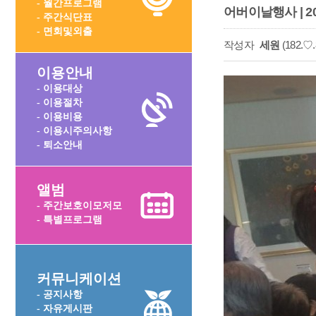
- 월간프로그램
어버이날행사 | 201
- 주간식단표
- 면회및외출
작성자
세원
(182.♡.
이용안내
- 이용대상
- 이용절차
- 이용비용
- 이용시주의사항
- 퇴소안내
앨범
- 주간보호이모저모
- 특별프로그램
커뮤니케이션
- 공지사항
- 자유게시판