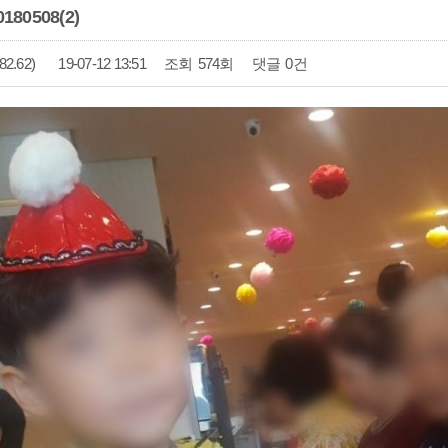
80508(2)
82.62)
19-07-12 13:51
조회
574회
댓글
0건