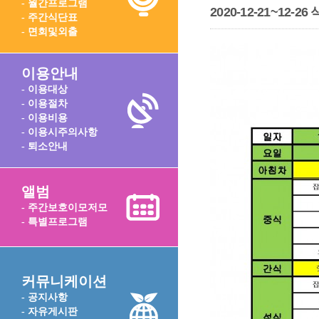
- 월간프로그램
2020-12-21~12-2
- 주간식단표
- 면회및외출
이용안내
- 이용대상
- 이용절차
- 이용비용
- 이용시주의사항
- 퇴소안내
앨범
- 주간보호이모저모
- 특별프로그램
커뮤니케이션
- 공지사항
- 자유게시판