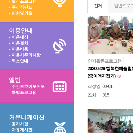
- 월간프로그램
전체
일반프로
- 주간식단표
- 면회및외출
이용안내
- 이용대상
- 이용절차
- 이용비용
- 이용시주의사항
인지활동프로그램
- 퇴소안내
20200828-행복한예술활
(종이액자접기)
앨범
작성일
09-01
- 주간보호이모저모
- 특별프로그램
조회
915
커뮤니케이션
- 공지사항
- 자유게시판