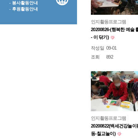
- 봉사활동안내
- 후원활동안내
인지활동프로그램
20200826-(행복한 예술
- 이 닦기)
작성일
09-01
조회
892
인지활동프로그램
20200822(백세건강놀이
동-칠교놀이)