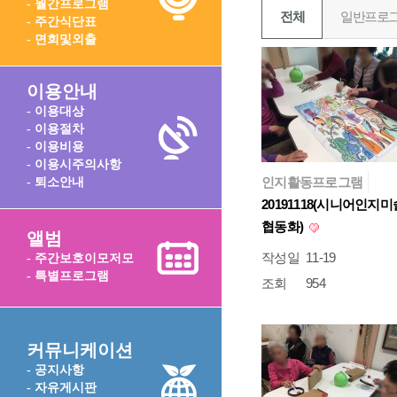
- 월간프로그램
전체
일반프로
- 주간식단표
- 면회및외출
이용안내
- 이용대상
- 이용절차
- 이용비용
- 이용시주의사항
인지활동프로그램
- 퇴소안내
20191118(시니어인지미
협동화)
앨범
작성일
11-19
- 주간보호이모저모
- 특별프로그램
조회
954
커뮤니케이션
- 공지사항
- 자유게시판