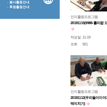
- 봉사활동안내
- 후원활동안내
인지활동프로그램
20191115(9988-롤리팝 
작성일
11-19
조회
921
인지활동프로그램
20191112(우리들이이야
딱지치기)