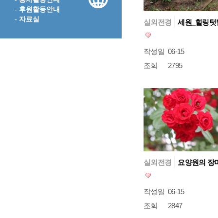
- 후원활동안내
- 자료실
실외전경
세원_힐링텃
작성일
06-15
조회
2795
실외전경
요양원의 장미
작성일
06-15
조회
2847