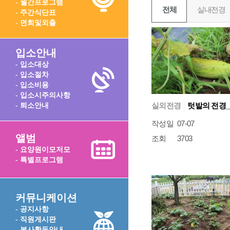
- 월간프로그램
전체
실내전경
- 주간식단표
- 면회및외출
입소안내
- 입소대상
- 입소절차
- 입소비용
- 입소시주의사항
실외전경
텃밭의 전경_
- 퇴소안내
작성일
07-07
앨범
조회
3703
- 요양원이모저모
- 특별프로그램
커뮤니케이션
- 공지사항
- 직원게시판
- 봉사활동안내