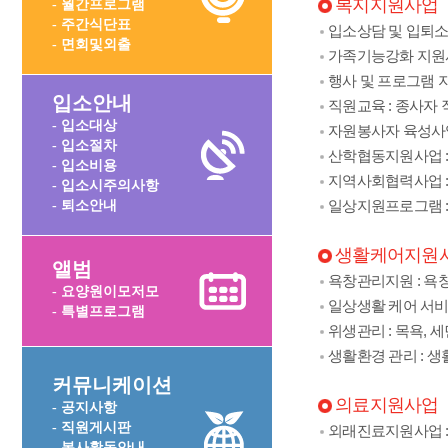
복지지원사업
- 월간프로그램
- 주간식단표
입소상담 및 입퇴소
- 면회및외출
가족기능강화 지원사
행사 및 프로그램 
입소안내
직원교육 : 종사자
- 입소대상
자원봉사자 육성사업 
- 입소절차
산학협동지원사업 
- 입소비용
지역사회협력사업 : 
- 입소시주의사항
일상지원프로그램 :
- 퇴소안내
생활케어지원
앨범
욕창관리지원 : 욕창
- 요양원이모저모
일상생활 케어 서비
- 특별프로그램
위생관리 : 목욕, 
생활환경 관리 : 
커뮤니케이션
의료지원사업
- 공지사항
- 직원게시판
외래진료지원사업 
- 봉사활동안내