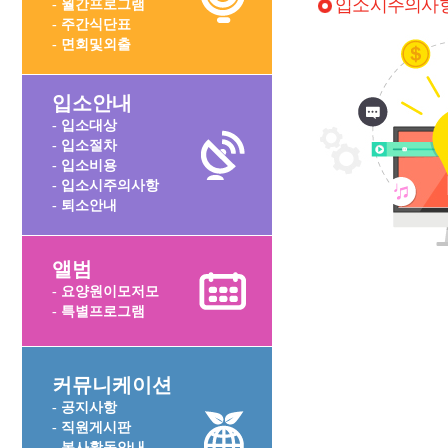
입소시주의사
- 월간프로그램
- 주간식단표
- 면회및외출
입소안내
- 입소대상
- 입소절차
- 입소비용
- 입소시주의사항
- 퇴소안내
앨범
- 요양원이모저모
- 특별프로그램
커뮤니케이션
- 공지사항
- 직원게시판
- 봉사활동안내