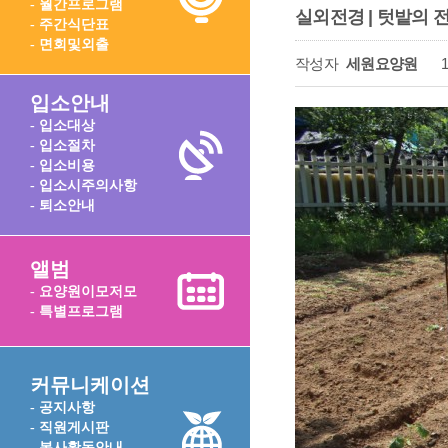
- 월간프로그램
실외전경 | 텃밭의 전
- 주간식단표
- 면회및외출
작성자
세원요양원
1
입소안내
- 입소대상
- 입소절차
- 입소비용
- 입소시주의사항
- 퇴소안내
앨범
- 요양원이모저모
- 특별프로그램
커뮤니케이션
- 공지사항
- 직원게시판
- 봉사활동안내