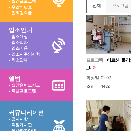
- 월간프로그램
전체
프로그램
- 주간식단표
- 면회및외출
입소안내
- 입소대상
- 입소절차
- 입소비용
- 입소시주의사항
프로그램
어르신_물리
- 퇴소안내
_1
작성일
01-02
앨범
- 요양원이모저모
조회
4432
- 특별프로그램
커뮤니케이션
- 공지사항
- 직원게시판
- 봉사활동안내