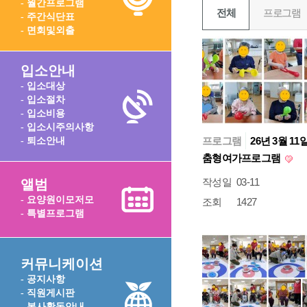
- 월간프로그램
전체
프로그램
- 주간식단표
- 면회및외출
입소안내
- 입소대상
- 입소절차
- 입소비용
- 입소시주의사항
프로그램
26년 3월 11
- 퇴소안내
춤형여가프로그램
작성일
03-11
앨범
- 요양원이모저모
조회
1427
- 특별프로그램
커뮤니케이션
- 공지사항
- 직원게시판
- 봉사활동안내