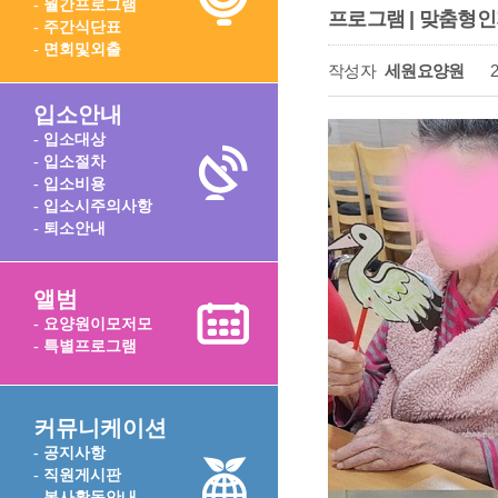
- 월간프로그램
프로그램 | 맞춤형
- 주간식단표
- 면회및외출
작성자
세원요양원
2
입소안내
- 입소대상
- 입소절차
- 입소비용
- 입소시주의사항
- 퇴소안내
앨범
- 요양원이모저모
- 특별프로그램
커뮤니케이션
- 공지사항
- 직원게시판
- 봉사활동안내