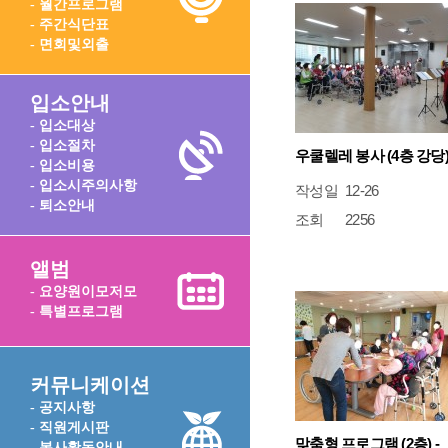
- 월간프로그램
- 주간식단표
- 면회및외출
입소안내
- 입소대상
- 입소절차
우쿨렐레 봉사 (4층 강당
- 입소비용
- 입소시주의사항
작성일
12-26
- 퇴소안내
조회
2256
앨범
- 요양원이모저모
- 특별프로그램
커뮤니케이션
- 공지사항
- 직원게시판
맞춤형 프로그램 (2층) -
- 봉사활동안내