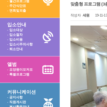
- 월간프로그램
맞춤형 프로그램 (3층) 
- 주간식단표
- 면회및외출
작성자
세원
19-11-13
입소안내
- 입소대상
- 입소절차
- 입소비용
- 입소시주의사항
- 퇴소안내
앨범
- 요양원이모저모
- 특별프로그램
커뮤니케이션
- 공지사항
- 직원게시판
- 봉사활동안내