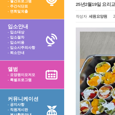
- 월간프로그램
25년2월19일 요리
- 주간식단표
- 면회및외출
작성자
세원요양원
2
입소안내
- 입소대상
- 입소절차
- 입소비용
- 입소시주의사항
- 퇴소안내
앨범
- 요양원이모저모
- 특별프로그램
커뮤니케이션
- 공지사항
- 직원게시판
- 봉사활동안내