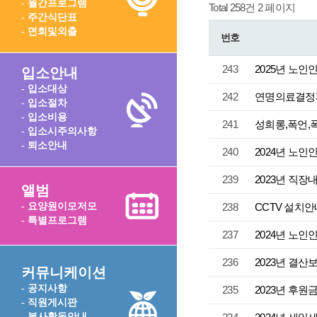
- 월간프로그램
Total 258건
2 페이지
- 주간식단표
- 면회및외출
번호
243
2025년 노
입소안내
- 입소대상
242
연명의료결정
- 입소절차
- 입소비용
241
성희롱,폭언,
- 입소시주의사항
- 퇴소안내
240
2024년 노
239
2023년 직
앨범
- 요양원이모저모
238
CCTV 설치
- 특별프로그램
237
2024년 노
236
2023년 결산
커뮤니케이션
- 공지사항
235
2023년 후원
- 직원게시판
- 봉사활동안내