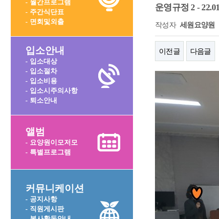
- 월간프로그램
운영규정 2 - 22.01
- 주간식단표
- 면회및외출
작성자
세원요양원
입소안내
이전글
다음글
- 입소대상
- 입소절차
- 입소비용
- 입소시주의사항
- 퇴소안내
앨범
- 요양원이모저모
- 특별프로그램
커뮤니케이션
- 공지사항
- 직원게시판
- 봉사활동안내