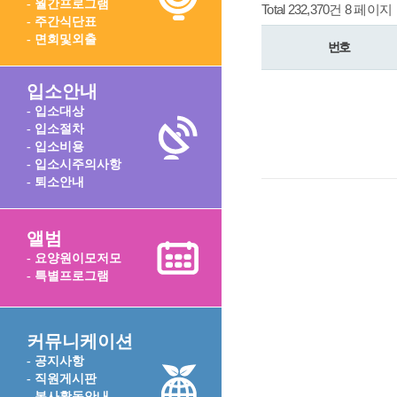
- 월간프로그램
Total 232,370건
8 페이지
- 주간식단표
- 면회및외출
번호
입소안내
- 입소대상
- 입소절차
- 입소비용
- 입소시주의사항
- 퇴소안내
앨범
- 요양원이모저모
- 특별프로그램
커뮤니케이션
- 공지사항
- 직원게시판
- 봉사활동안내