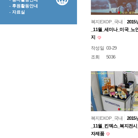
- 후원활동안내
- 자료실
복지EXOP_국내
2015
_11월_세미나_미국_노
지
작성일
03-29
조회
5036
복지EXOP_국내
2015
_11월_킨덱스_복지전시
자제품