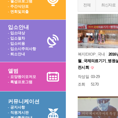
- 월간프로그램
전체
최신자료
- 주간식단표
- 면회및외출
입소안내
- 입소대상
- 입소절차
- 입소비용
- 입소시주의사항
복지EXOP_국내
2016
- 퇴소안내
월_국제의료기기_병원
전시회
앨범
작성일
03-29
- 요양원이모저모
- 특별프로그램
조회
5170
커뮤니케이션
- 공지사항
- 직원게시판
- 봉사활동안내