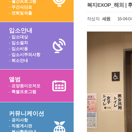
- 월간프로그램
복지EXOP_해외 |
- 주간식단표
- 면회및외출
작성자
세원
16-04-04
입소안내
- 입소대상
- 입소절차
- 입소비용
- 입소시주의사항
- 퇴소안내
앨범
- 요양원이모저모
- 특별프로그램
커뮤니케이션
- 공지사항
- 직원게시판
- 봉사활동안내