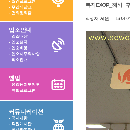
- 월간프로그램
복지EXOP_해외 
- 주간식단표
- 면회및외출
작성자
세원
16-04-04
입소안내
- 입소대상
- 입소절차
- 입소비용
- 입소시주의사항
- 퇴소안내
앨범
- 요양원이모저모
- 특별프로그램
커뮤니케이션
- 공지사항
- 직원게시판
- 봉사활동안내