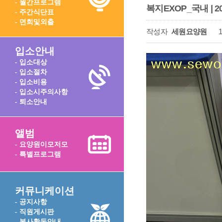
- 월간프로그램
복지EXOP_국내 | 
- 주간식단표
- 면회및외출
작성자
세원요양원
1
입소안내
- 입소대상
- 입소절차
- 입소비용
- 입소시주의사항
- 퇴소안내
앨범
- 요양원이모저모
- 특별프로그램
커뮤니케이션
- 공지사항
- 직원게시판
- 봉사활동안내