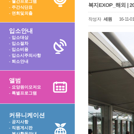
- 월간프로그램
복지EXOP_해외 | 
- 주간식단표
- 면회및외출
작성자
세원
16-11-01
입소안내
- 입소대상
- 입소절차
- 입소비용
- 입소시주의사항
- 퇴소안내
앨범
- 요양원이모저모
- 특별프로그램
커뮤니케이션
- 공지사항
- 직원게시판
- 봉사활동안내